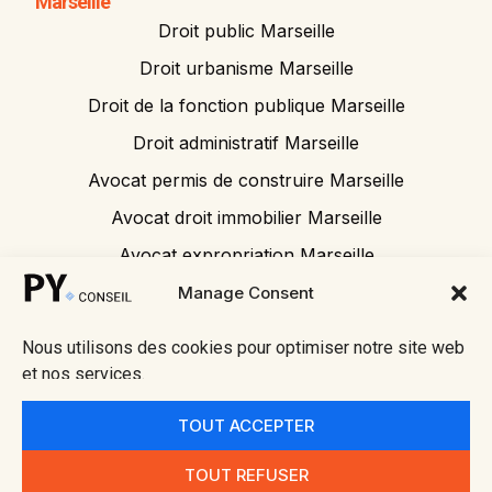
Marseille
Droit public Marseille
Droit urbanisme Marseille
Droit de la fonction publique Marseille
Droit administratif Marseille
Avocat permis de construire Marseille
Avocat droit immobilier Marseille
Avocat expropriation Marseille
Avocat tribunal administratif
Manage Consent
Nous utilisons des cookies pour optimiser notre site web
et nos services.
© 2026 Py
• Mentions
Fait avec ❤
Conseil
légales
par
TOUT ACCEPTER
Alpes
• Politique
Meredith
Méditerran
de
Detko
TOUT REFUSER
ée
confidential