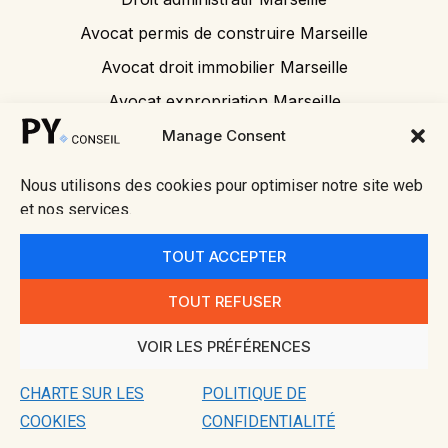
Avocat permis de construire Marseille
Avocat droit immobilier Marseille
Avocat expropriation Marseille
Avocat tribunal administratif
Manage Consent
Nous utilisons des cookies pour optimiser notre site web
et nos services.
© 2026 Py
• Mentions
Fait avec ❤
Conseil
légales
par
TOUT ACCEPTER
Alpes
• Politique
Meredith
Méditerran
de
Detko
TOUT REFUSER
ée
confidential
ité
VOIR LES PRÉFÉRENCES
• Charte
des
CHARTE SUR LES
POLITIQUE DE
cookies
COOKIES
CONFIDENTIALITÉ