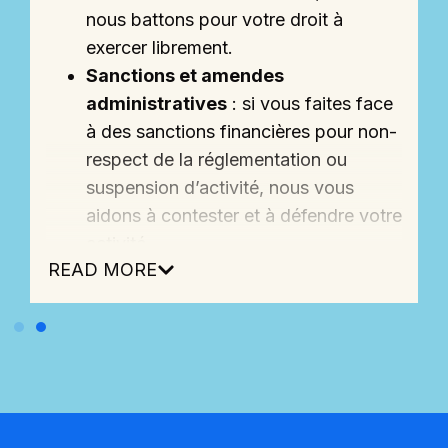
nous battons pour votre droit à
exercer librement.
Sanctions et amendes
administratives
: si vous faites face
à des sanctions financières pour non-
respect de la réglementation ou
suspension d’activité, nous vous
aidons à contester et à défendre votre
activité.
READ MORE
Responsabilité administrative
: des
décisions administratives ont
e
engendré des préjudices pour votre
entreprise ? Nous intervenons pour
obtenir la reconnaissance et
l’indemnisation de ces préjudices.
Urbanisme et construction
: nous