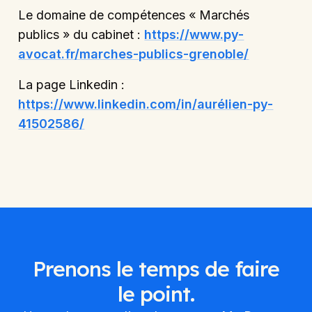
Le domaine de compétences « Marchés
publics » du cabinet :
https://www.py-
avocat.fr/marches-publics-grenoble/
La page Linkedin :
https://www.linkedin.com/in/aurélien-py-
41502586/
Prenons le temps de faire
le point.