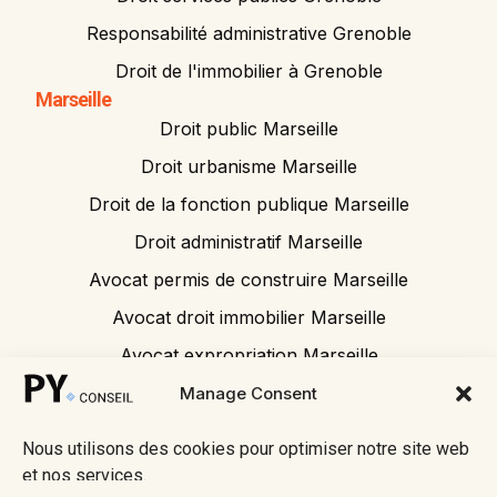
Responsabilité administrative Grenoble
Droit de l'immobilier à Grenoble
Marseille
Droit public Marseille
Droit urbanisme Marseille
Droit de la fonction publique Marseille
Droit administratif Marseille
Avocat permis de construire Marseille
Avocat droit immobilier Marseille
Avocat expropriation Marseille
Avocat tribunal administratif
Manage Consent
Nous utilisons des cookies pour optimiser notre site web
et nos services.
© 2026 Py
• Mentions
Fait avec ❤