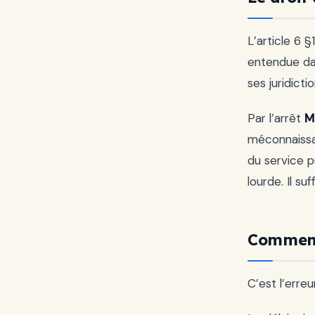
L’article 6 
entendue d
ses juridict
Par l’arrêt
M
méconnaissan
du service p
lourde. Il su
Comment 
C’est l’erreu