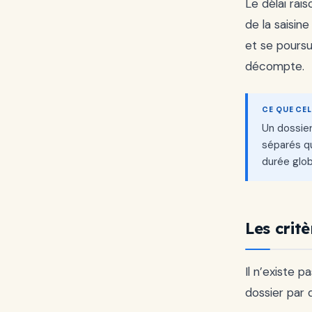
Le délai rai
de la saisine
et se poursu
décompte.
CE QUE CE
Un dossier
séparés qu
durée glob
Les crit
Il n’existe 
dossier par 