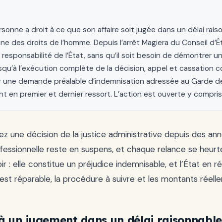
sonne a droit à ce que son affaire soit jugée dans un délai raiso
e des droits de l’homme. Depuis l’arrêt Magiera du Conseil d’
 responsabilité de l’État, sans qu’il soit besoin de démontrer un
usqu’à l’exécution complète de la décision, appel et cassation 
 une demande préalable d’indemnisation adressée au Garde des 
 en premier et dernier ressort. L’action est ouverte y compr
z une décision de la justice administrative depuis des anné
ofessionnelle reste en suspens, et chaque relance se heur
ubir : elle constitue un préjudice indemnisable, et l’État e
i est réparable, la procédure à suivre et les montants réel
 à un jugement dans un délai raisonnabl