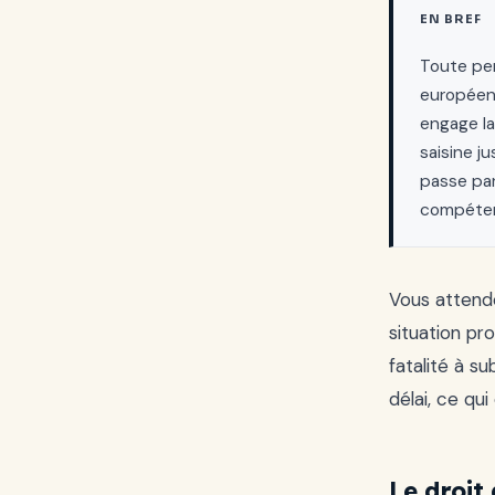
EN BREF
Toute per
européenn
engage la
saisine j
passe par
compétent
Vous attende
situation pr
fatalité à s
délai, ce qu
Le droit