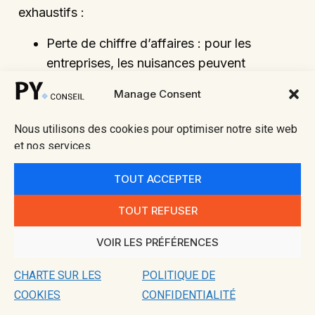
exhaustifs :
Perte de chiffre d’affaires : pour les
entreprises, les nuisances peuvent
entraîner une baisse d’activité et donc une
Manage Consent
perte financière qui peut être compensée
par une indemnisation.
Nous utilisons des cookies pour optimiser notre site web
Perte de jouissance : nuisances rendant
et nos services.
difficile l’usage normal d’un bien immobilier
TOUT ACCEPTER
(ex. bruit excessif, vibrations).
Dégradations matérielles : dommages
TOUT REFUSER
physiques comme des fissures dans les
bâtiments voisins causées par des travaux
VOIR LES PRÉFÉRENCES
publics.
CHARTE SUR LES
POLITIQUE DE
Dépréciation de la valeur immobilière :
COOKIES
CONFIDENTIALITÉ
réduction de la valeur d’un bien immobilier