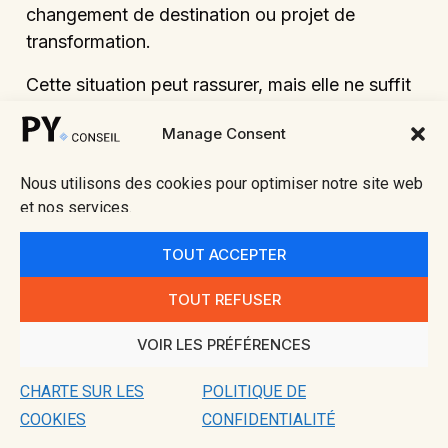
changement de destination ou projet de
transformation.
Cette situation peut rassurer, mais elle ne suffit
pas toujours.
Manage Consent
Pour les tiers, le délai de recours contentieux
contre une décision de non-opposition à
Nous utilisons des cookies pour optimiser notre site web
et nos services.
déclaration préalable ou un permis court à
compter du premier jour d’une période continue
TOUT ACCEPTER
de deux mois d’affichage sur le terrain. Cette
règle résulte de l’
article R. 600-2 du Code de
TOUT REFUSER
l’urbanisme
.
VOIR LES PRÉFÉRENCES
Il faut désormais distinguer ce délai contentieux
du recours gracieux ou hiérarchique. L’
article
CHARTE SUR LES
POLITIQUE DE
L. 600-12-2 du Code de l’urbanisme
prévoit
COOKIES
CONFIDENTIALITÉ
que le recours gracieux ou hiérarchique contre