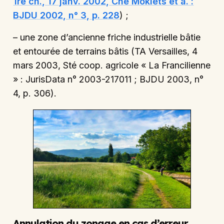
1re ch., 17 janv. 2002, Cne Mokiets et a. :
BJDU 2002, n° 3, p. 228
) ;
– une zone d’ancienne friche industrielle bâtie
et entourée de terrains bâtis (TA Versailles, 4
mars 2003, Sté coop. agricole « La Francilienne
» : JurisData n° 2003-217011 ; BJDU 2003, n°
4, p. 306).
Annulation du zonage en cas d’erreur