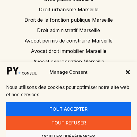
Droit urbanisme Marseille
Droit de la fonction publique Marseille
Droit administratif Marseille
Avocat permis de construire Marseille
Avocat droit immobilier Marseille
Avocat expropriation Marseille
Avocat tribunal administratif
Manage Consent
Nous utilisons des cookies pour optimiser notre site web
et nos services.
© 2026 Py
• Mentions
Fait avec ❤
Conseil
légales
par
TOUT ACCEPTER
Alpes
• Politique
Meredith
Méditerran
de
Detko
TOUT REFUSER
ée
confidential
ité
VOIR LES PRÉFÉRENCES