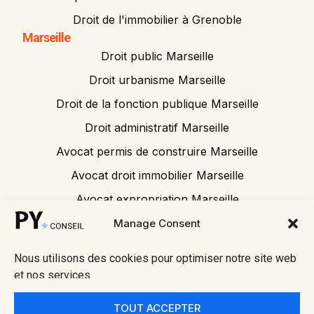
Droit de l'immobilier à Grenoble
Marseille
Droit public Marseille
Droit urbanisme Marseille
Droit de la fonction publique Marseille
Droit administratif Marseille
Avocat permis de construire Marseille
Avocat droit immobilier Marseille
Avocat expropriation Marseille
Avocat tribunal administratif
Manage Consent
Nous utilisons des cookies pour optimiser notre site web
et nos services.
© 2026 Py
• Mentions
Fait avec ❤
Conseil
légales
par
TOUT ACCEPTER
Alpes
• Politique
Meredith