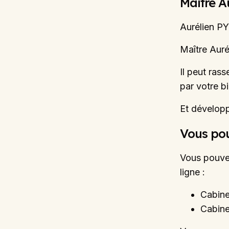
Maître A
Aurélien PY
Maître Auré
Il peut ras
par votre bi
Et développ
Vous pou
Vous pouvez
ligne :
Cabin
Cabin