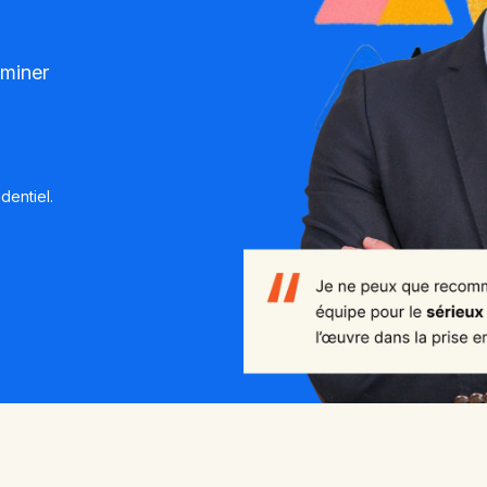
miner
dentiel.