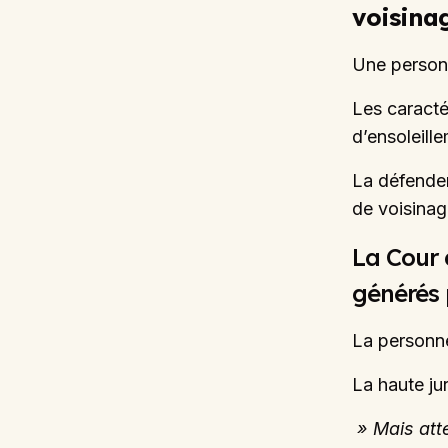
voisina
Une personn
Les caracté
d’ensoleill
La défende
de voisinag
La Cour 
générés 
La personn
La haute jur
» Mais atte