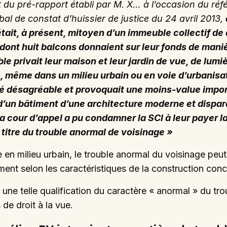
du pré-rapport établi par M. X… à l’occasion du réf
al de constat d’huissier de justice du 24 avril 2013,
ait, à présent, mitoyen d’un immeuble collectif de 
dont huit balcons donnaient sur leur fonds de maniè
le privait leur maison et leur jardin de vue, de lu
, même dans un milieu urbain ou en voie d’urbanisat
é désagréable et provoquait une moins-value import
d’un bâtiment d’une architecture moderne et dispara
 la cour d’appel a pu condamner la SCI à leur paye
 titre du trouble anormal de voisinage »
 en milieu urbain, le trouble anormal du voisinage peu
ement selon les caractéristiques de la construction con
ne telle qualification du caractère « anormal » du troub
 de droit à la vue.