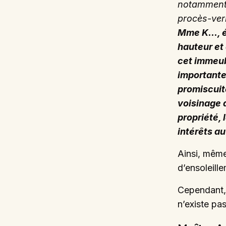
notamment 
procès-verb
Mme K…, ét
hauteur et 
cet immeub
importante
promiscuit
voisinage 
propriété,
intérêts au
Ainsi, même
d’ensoleill
Cependant, u
n’existe pas