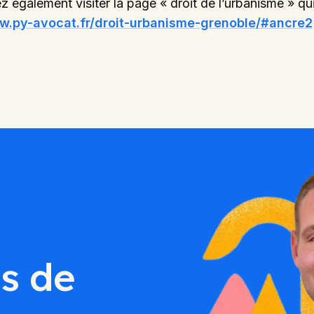
 également visiter la page « droit de l’urbanisme » qu
w.py-avocat.fr/droit-urbanisme-grenoble/#ancre2
s de